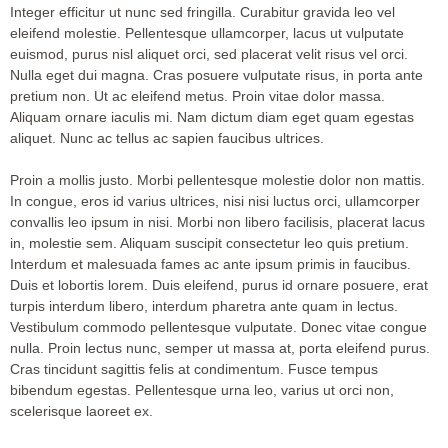
Integer efficitur ut nunc sed fringilla. Curabitur gravida leo vel
eleifend molestie. Pellentesque ullamcorper, lacus ut vulputate
euismod, purus nisl aliquet orci, sed placerat velit risus vel orci.
Nulla eget dui magna. Cras posuere vulputate risus, in porta ante
pretium non. Ut ac eleifend metus. Proin vitae dolor massa.
Aliquam ornare iaculis mi. Nam dictum diam eget quam egestas
aliquet. Nunc ac tellus ac sapien faucibus ultrices.
Proin a mollis justo. Morbi pellentesque molestie dolor non mattis.
In congue, eros id varius ultrices, nisi nisi luctus orci, ullamcorper
convallis leo ipsum in nisi. Morbi non libero facilisis, placerat lacus
in, molestie sem. Aliquam suscipit consectetur leo quis pretium.
Interdum et malesuada fames ac ante ipsum primis in faucibus.
Duis et lobortis lorem. Duis eleifend, purus id ornare posuere, erat
turpis interdum libero, interdum pharetra ante quam in lectus.
Vestibulum commodo pellentesque vulputate. Donec vitae congue
nulla. Proin lectus nunc, semper ut massa at, porta eleifend purus.
Cras tincidunt sagittis felis at condimentum. Fusce tempus
bibendum egestas. Pellentesque urna leo, varius ut orci non,
scelerisque laoreet ex.