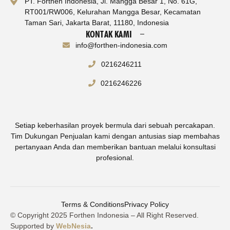
PT. Forthen Indonesia, Jl. Mangga Besar 1, No. 61G,
RT001/RW006, Kelurahan Mangga Besar, Kecamatan
Taman Sari, Jakarta Barat, 11180, Indonesia
KONTAK KAMI
info@forthen-indonesia.com
0216246211
0216246226
Setiap keberhasilan proyek bermula dari sebuah percakapan.
Tim Dukungan Penjualan kami dengan antusias siap membahas
pertanyaan Anda dan memberikan bantuan melalui konsultasi
profesional.
Terms & Conditions
Privacy Policy
© Copyright 2025 Forthen Indonesia – All Right Reserved.
Supported by
WebNesia
.