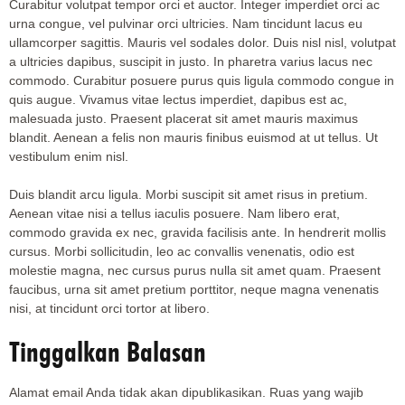
Curabitur volutpat tempor orci et auctor. Integer imperdiet orci ac
urna congue, vel pulvinar orci ultricies. Nam tincidunt lacus eu
ullamcorper sagittis. Mauris vel sodales dolor. Duis nisl nisl, volutpat
a ultricies dapibus, suscipit in justo. In pharetra varius lacus nec
commodo. Curabitur posuere purus quis ligula commodo congue in
quis augue. Vivamus vitae lectus imperdiet, dapibus est ac,
malesuada justo. Praesent placerat sit amet mauris maximus
blandit. Aenean a felis non mauris finibus euismod at ut tellus. Ut
vestibulum enim nisl.
Duis blandit arcu ligula. Morbi suscipit sit amet risus in pretium.
Aenean vitae nisi a tellus iaculis posuere. Nam libero erat,
commodo gravida ex nec, gravida facilisis ante. In hendrerit mollis
cursus. Morbi sollicitudin, leo ac convallis venenatis, odio est
molestie magna, nec cursus purus nulla sit amet quam. Praesent
faucibus, urna sit amet pretium porttitor, neque magna venenatis
nisi, at tincidunt orci tortor at libero.
Tinggalkan Balasan
Alamat email Anda tidak akan dipublikasikan.
Ruas yang wajib