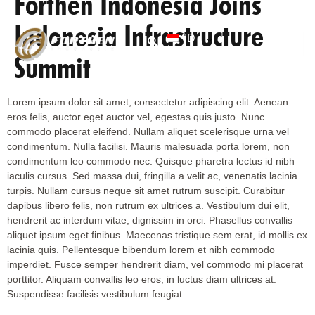
Forthen Indonesia Joins
Indonesia Infrastructure
ID
Summit
TENTANG KAMI
SUMBER DAYA
Lorem ipsum dolor sit amet, consectetur adipiscing elit. Aenean
eros felis, auctor eget auctor vel, egestas quis justo. Nunc
commodo placerat eleifend. Nullam aliquet scelerisque urna vel
condimentum. Nulla facilisi. Mauris malesuada porta lorem, non
condimentum leo commodo nec. Quisque pharetra lectus id nibh
iaculis cursus. Sed massa dui, fringilla a velit ac, venenatis lacinia
turpis. Nullam cursus neque sit amet rutrum suscipit. Curabitur
dapibus libero felis, non rutrum ex ultrices a. Vestibulum dui elit,
hendrerit ac interdum vitae, dignissim in orci. Phasellus convallis
aliquet ipsum eget finibus. Maecenas tristique sem erat, id mollis ex
lacinia quis. Pellentesque bibendum lorem et nibh commodo
imperdiet. Fusce semper hendrerit diam, vel commodo mi placerat
porttitor. Aliquam convallis leo eros, in luctus diam ultrices at.
Suspendisse facilisis vestibulum feugiat.