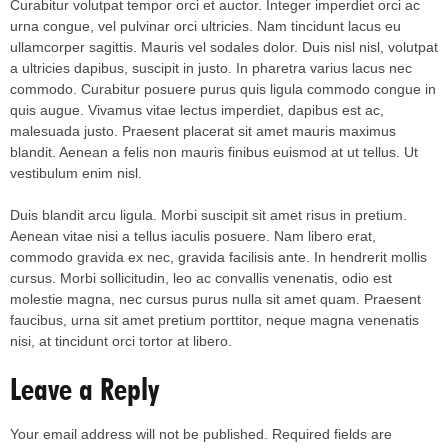
Curabitur volutpat tempor orci et auctor. Integer imperdiet orci ac
urna congue, vel pulvinar orci ultricies. Nam tincidunt lacus eu
ullamcorper sagittis. Mauris vel sodales dolor. Duis nisl nisl, volutpat
a ultricies dapibus, suscipit in justo. In pharetra varius lacus nec
commodo. Curabitur posuere purus quis ligula commodo congue in
quis augue. Vivamus vitae lectus imperdiet, dapibus est ac,
malesuada justo. Praesent placerat sit amet mauris maximus
blandit. Aenean a felis non mauris finibus euismod at ut tellus. Ut
vestibulum enim nisl.
Duis blandit arcu ligula. Morbi suscipit sit amet risus in pretium.
Aenean vitae nisi a tellus iaculis posuere. Nam libero erat,
commodo gravida ex nec, gravida facilisis ante. In hendrerit mollis
cursus. Morbi sollicitudin, leo ac convallis venenatis, odio est
molestie magna, nec cursus purus nulla sit amet quam. Praesent
faucibus, urna sit amet pretium porttitor, neque magna venenatis
nisi, at tincidunt orci tortor at libero.
Leave a Reply
Your email address will not be published.
Required fields are