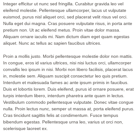
Integer efficitur ut nunc sed fringilla. Curabitur gravida leo vel
eleifend molestie. Pellentesque ullamcorper, lacus ut vulputate
euismod, purus nisl aliquet orci, sed placerat velit risus vel orci.
Nulla eget dui magna. Cras posuere vulputate risus, in porta ante
pretium non. Ut ac eleifend metus. Proin vitae dolor massa.
Aliquam ornare iaculis mi. Nam dictum diam eget quam egestas
aliquet. Nunc ac tellus ac sapien faucibus ultrices.
Proin a mollis justo. Morbi pellentesque molestie dolor non mattis.
In congue, eros id varius ultrices, nisi nisi luctus orci, ullamcorper
convallis leo ipsum in nisi. Morbi non libero facilisis, placerat lacus
in, molestie sem. Aliquam suscipit consectetur leo quis pretium.
Interdum et malesuada fames ac ante ipsum primis in faucibus.
Duis et lobortis lorem. Duis eleifend, purus id ornare posuere, erat
turpis interdum libero, interdum pharetra ante quam in lectus.
Vestibulum commodo pellentesque vulputate. Donec vitae congue
nulla. Proin lectus nunc, semper ut massa at, porta eleifend purus.
Cras tincidunt sagittis felis at condimentum. Fusce tempus
bibendum egestas. Pellentesque urna leo, varius ut orci non,
scelerisque laoreet ex.