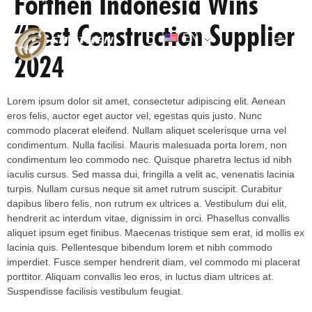
Forthen Indonesia Wins
“Best Construction Supplier
EN
2024
CONTACT US
Lorem ipsum dolor sit amet, consectetur adipiscing elit. Aenean
eros felis, auctor eget auctor vel, egestas quis justo. Nunc
commodo placerat eleifend. Nullam aliquet scelerisque urna vel
condimentum. Nulla facilisi. Mauris malesuada porta lorem, non
condimentum leo commodo nec. Quisque pharetra lectus id nibh
iaculis cursus. Sed massa dui, fringilla a velit ac, venenatis lacinia
turpis. Nullam cursus neque sit amet rutrum suscipit. Curabitur
dapibus libero felis, non rutrum ex ultrices a. Vestibulum dui elit,
hendrerit ac interdum vitae, dignissim in orci. Phasellus convallis
aliquet ipsum eget finibus. Maecenas tristique sem erat, id mollis ex
lacinia quis. Pellentesque bibendum lorem et nibh commodo
imperdiet. Fusce semper hendrerit diam, vel commodo mi placerat
porttitor. Aliquam convallis leo eros, in luctus diam ultrices at.
Suspendisse facilisis vestibulum feugiat.